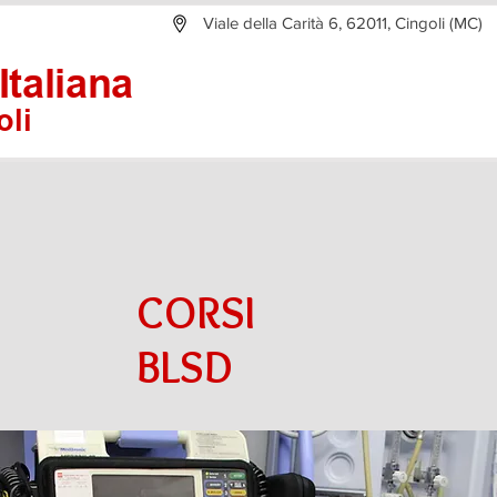
Viale della Carità 6, 62011, Cingoli (MC)
Italiana
taliana
NUMERO CENTR
li
0733604330
oli
CORSI
BLSD