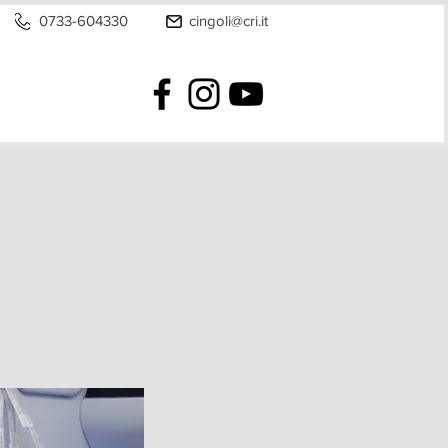
0733-604330
cingoli@cri.it
ALINO
EMAIL
cl.cingoli@cri.it