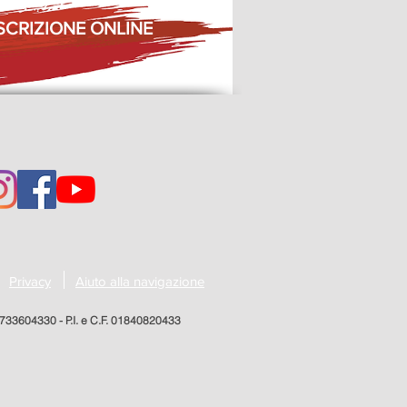
SCRIZIONE ONLINE
Privacy
Aiuto alla navigazione
0733604330 - P.I. e C.F. 01840820433