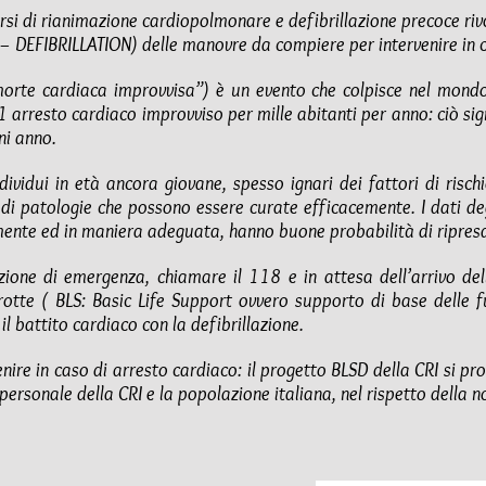
rsi di rianimazione cardiopolmonare e defibrillazione precoce rivo
– DEFIBRILLATION) delle manovre da compiere per intervenire in c
orte cardiaca improvvisa”) è un evento che colpisce nel mondo 
 arresto cardiaco improvviso per mille abitanti per anno: ciò signi
ni anno.
dividui in età ancora giovane, spesso ignari dei fattori di risch
di patologie che possono essere curate efficacemente. I dati deg
ente ed in maniera adeguata, hanno buone probabilità di ripres
azione di emergenza, chiamare il 118 e in attesa dell’arrivo d
errotte ( BLS: Basic Life Support ovvero supporto di base delle fu
 il battito cardiaco con la defibrillazione.
ire in caso di arresto cardiaco: il progetto BLSD della CRI si pr
 personale della CRI e la popolazione italiana, nel rispetto della n